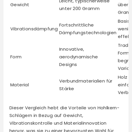
Leicht, typischerweise
Gewicht
über 
unter 200 Gramm
Gram
Basis
Fortschrittliche
Vibrationsdämpfung
wenig
Dämpfungstechnologien
effekt
Tradit
Innovative,
Forme
Form
aerodynamische
begre
Designs
Variat
Holz 
Verbundmaterialien für
Material
einfa
Stärke
Verbu
Dieser Vergleich hebt die Vorteile von Hohlkern-
Schlägern in Bezug auf Gewicht,
Vibrationskontrolle und Materialinnovation
hervor, was sie zu einer bevorzugten Wahl für