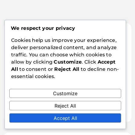
We respect your privacy
Cookies help us improve your experience,
deliver personalized content, and analyze
Lydia Cross
traffic. You can choose which cookies to
Lydia Cross ist eine leidenschaftliche
allow by clicking
Customize
. Click
Accept
Tischtennis-Enthusiastin und Schriftstellerin mit
All
to consent or
Reject All
to decline non-
Sitz in San Francisco. Mit jahrelanger Erfahrung im
essential cookies.
Wettkampfspiel spezialisiert sie sich darauf, die
verschiedenen Arten von Tischtennisschlägern
und deren Einfluss auf das Spiel zu erkunden.
Customize
Wenn sie nicht schreibt, verbringt Lydia ihre Zeit
Reject All
damit, junge Spieler zu trainieren und ihre Liebe
zu diesem Sport zu teilen.
Accept All