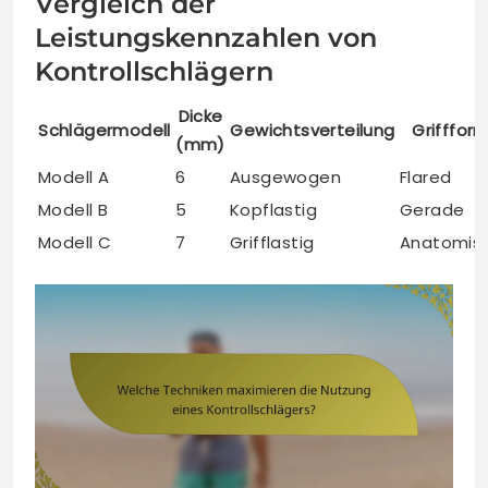
Vergleich der
Leistungskennzahlen von
Kontrollschlägern
Dicke
Schlägermodell
Gewichtsverteilung
Grifffor
(mm)
Modell A
6
Ausgewogen
Flared
Modell B
5
Kopflastig
Gerade
Modell C
7
Grifflastig
Anatomis