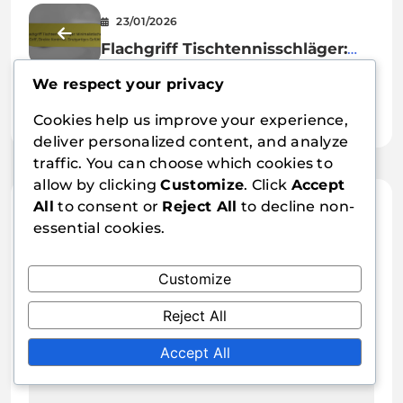
23/01/2026
Flachgriff Tischtennisschläger:
Minimalistischer Griff, Direkte
We respect your privacy
23/01/2026
Kontrolle, Einzigartiges Gefühl
Konvexer Griff
Cookies help us improve your experience,
Tischtennisschläger: Verbesserter
deliver personalized content, and analyze
Halt, Komfort, Kontrolle
traffic. You can choose which cookies to
allow by clicking
Customize
. Click
Accept
All
to consent or
Reject All
to decline non-
Leave a Reply
essential cookies.
Your email address will not be published.
Customize
Required fields are marked
*
Reject All
Comment
*
Accept All