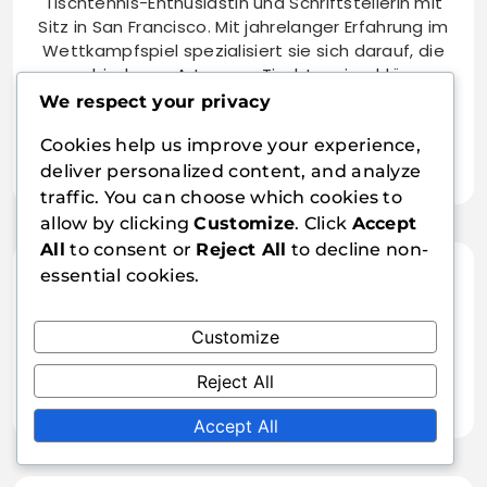
Tischtennis-Enthusiastin und Schriftstellerin mit
Sitz in San Francisco. Mit jahrelanger Erfahrung im
Wettkampfspiel spezialisiert sie sich darauf, die
verschiedenen Arten von Tischtennisschlägern
und deren Einfluss auf das Spiel zu erkunden.
We respect your privacy
Wenn sie nicht schreibt, verbringt Lydia ihre Zeit
Cookies help us improve your experience,
damit, junge Spieler zu trainieren und ihre Liebe
zu diesem Sport zu teilen.
deliver personalized content, and analyze
traffic. You can choose which cookies to
allow by clicking
Customize
. Click
Accept
All
to consent or
Reject All
to decline non-
essential cookies.
02/02/2026
Kontrollfokussierte
Customize
Tischtennisplatte: Präzision, Spin-
03/02/2026
Kontrolle, strategisches Spiel
Reject All
Natürliche Holz-Tischtennis-
Schläger Materialien:
Accept All
Traditionelles Handwerk,
Einzigartiges Gefühl, Leistung